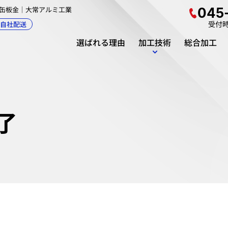
製缶板金｜大常アルミ工業
045
受付時間
自社配送
選ばれる理由
加工技術
総合加工
了